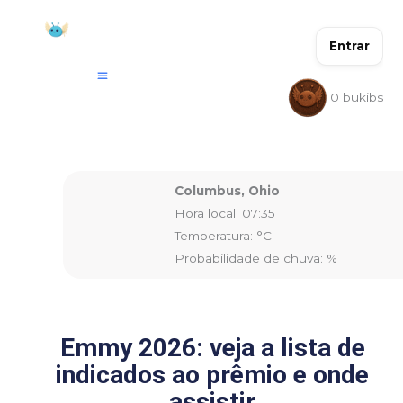
Ir
para
Entrar
o
conteúdo
0
bukibs
Columbus, Ohio
Hora local: 07:35
Temperatura: °C
Probabilidade de chuva: %
Emmy 2026: veja a lista de
indicados ao prêmio e onde
assistir