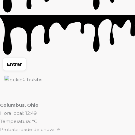
Entrar
0
bukibs
Columbus, Ohio
Hora local: 12:49
Temperatura: °C
Probabilidade de chuva: %