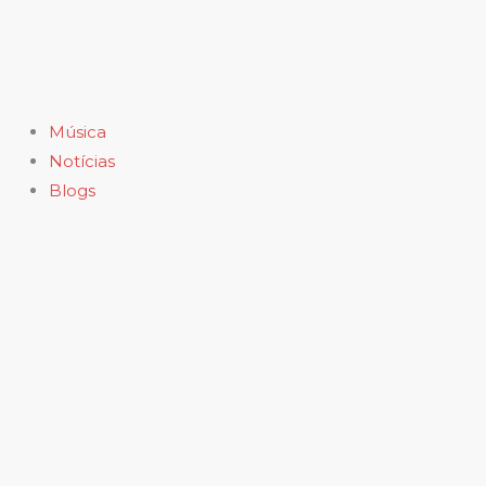
Ir
para
o
conteúdo
Música
Notícias
Blogs