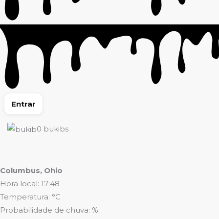
Entrar
0
bukibs
Columbus, Ohio
Hora local: 17:48
Temperatura: °C
Probabilidade de chuva: %