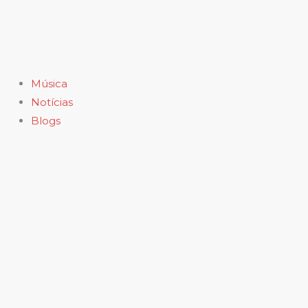
Ir
para
o
conteúdo
Música
Notícias
Blogs