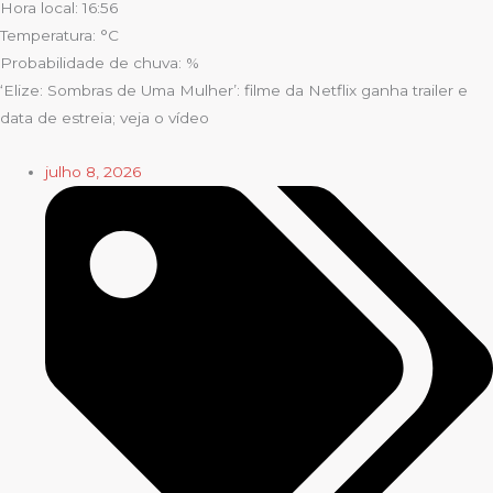
Hora local: 16:56
Temperatura: °C
Probabilidade de chuva: %
‘Elize: Sombras de Uma Mulher’: filme da Netflix ganha trailer e
data de estreia; veja o vídeo
julho 8, 2026