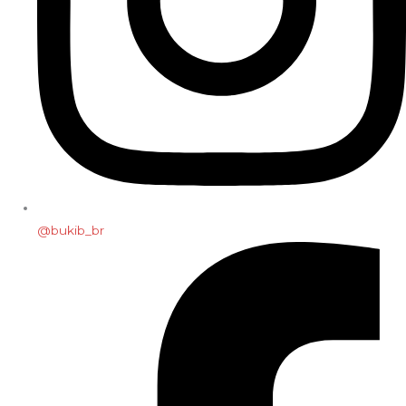
@bukib_br