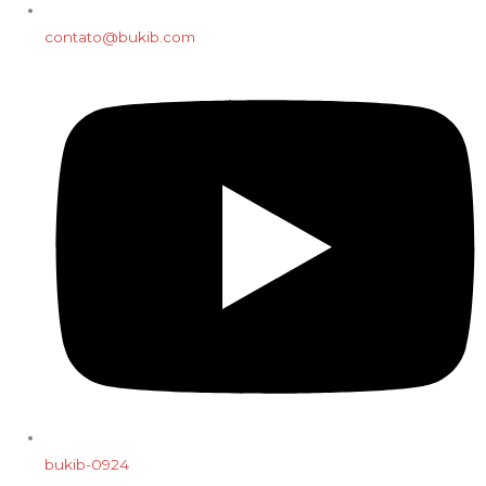
contato@bukib.com
bukib-0924