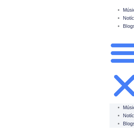
Ir
Músi
para
Notíc
o
Blog
conteúdo
Músi
Notíc
Blog