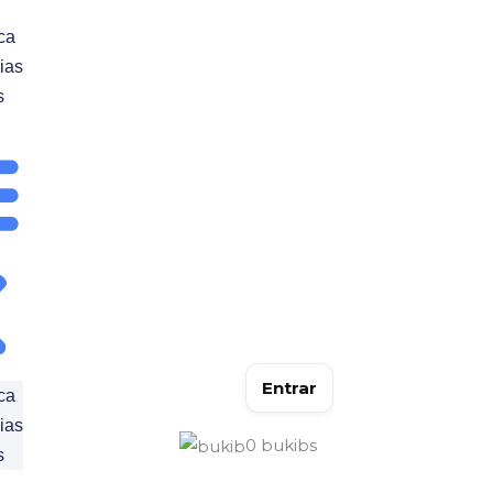
ca
ias
s
Entrar
ca
ias
0
bukibs
s