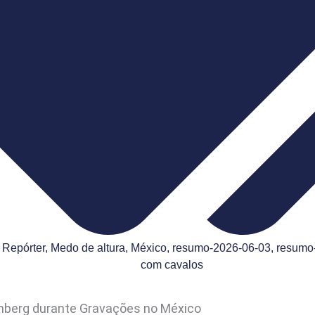
 Repórter
,
Medo de altura
,
México
,
resumo-2026-06-03
,
resumo-
com cavalos
nberg durante Gravações no México