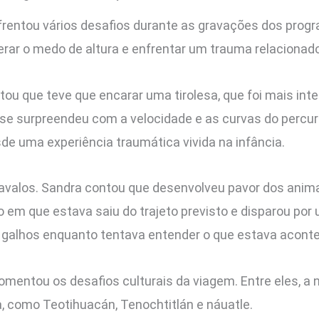
entou vários desafios durante as gravações dos progr
erar o medo de altura e enfrentar um trauma relacionado
ou que teve que encarar uma tirolesa, que foi mais int
 se surpreendeu com a velocidade e as curvas do percur
sde uma experiência traumática vivida na infância.
 cavalos. Sandra contou que desenvolveu pavor dos anim
lo em que estava saiu do trajeto previsto e disparou po
s galhos enquanto tentava entender o que estava acont
entou os desafios culturais da viagem. Entre eles, a 
, como Teotihuacán, Tenochtitlán e náuatle.