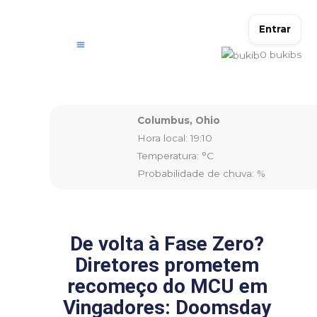
Ir
para
Entrar
o
0
bukibs
conteúdo
Columbus, Ohio
Hora local: 19:10
Temperatura: °C
Probabilidade de chuva: %
De volta à Fase Zero?
Diretores prometem
recomeço do MCU em
Vingadores: Doomsday