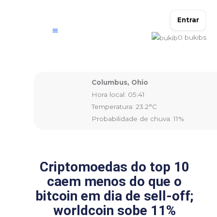
Ir
para
Entrar
o
0
bukibs
conteúdo
Columbus, Ohio
Hora local: 05:41
Temperatura: 23.2°C
Probabilidade de chuva: 11%
Criptomoedas do top 10
caem menos do que o
bitcoin em dia de sell-off;
worldcoin sobe 11%