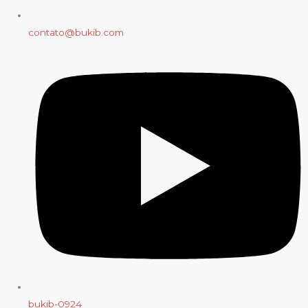
contato@bukib.com
bukib-0924