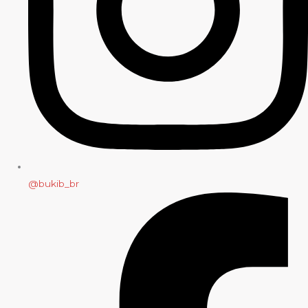
@bukib_br