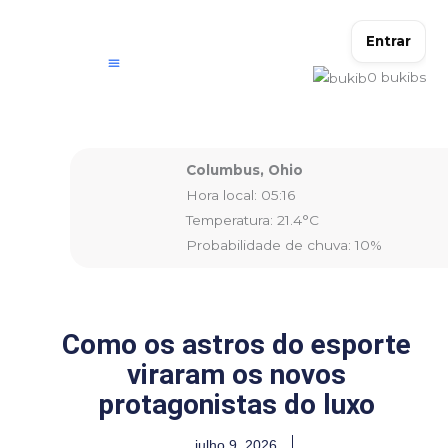
Ir
para
Entrar
o
0
bukibs
conteúdo
Columbus, Ohio
Hora local: 05:16
Temperatura: 21.4°C
Probabilidade de chuva: 10%
Como os astros do esporte
viraram os novos
protagonistas do luxo
julho 9, 2026