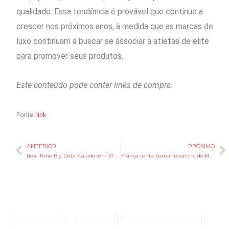
qualidade. Essa tendência é provável que continue a
crescer nos próximos anos, à medida que as marcas de
luxo continuam a buscar se associar a atletas de elite
para promover seus produtos.
Este conteúdo pode conter links de compra.
Fonte:
link
ANTERIOR
PRÓXIMO
Anterior
P
Real Time Big Data: Caiado tem 37%, Lula, 27%, e Flávio, 25%, no 1º turno em Goiás
França tenta barrar revanche do Marrocos nas quartas da Copa do Mundo de 2026
@bukib_br
@bukib.2025
contato@bukib.com