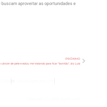
e buscam aproveitar as oportunidades e
PRÓXIMO
Próxim
 câncer de pele e estou me tratando para ficar “bonitão”, diz Lula
b.2025
contato@bukib.com
Copyright (C) 2025 bukib.com