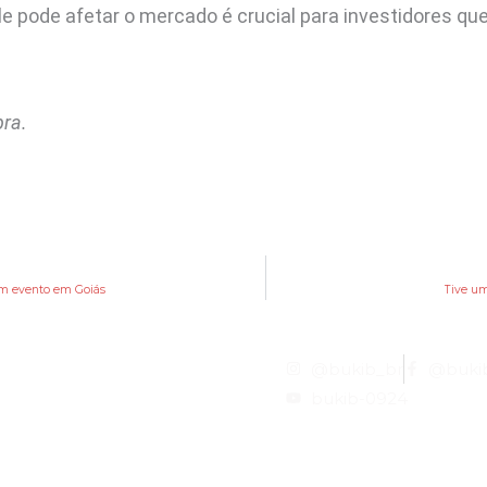
e pode afetar o mercado é crucial para investidores qu
pra.
 em evento em Goiás
Tive um
@bukib_br
@buki
bukib-0924