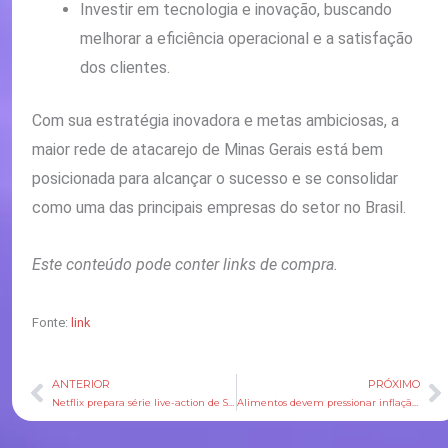
Investir em tecnologia e inovação, buscando
melhorar a eficiência operacional e a satisfação
dos clientes.
Com sua estratégia inovadora e metas ambiciosas, a
maior rede de atacarejo de Minas Gerais está bem
posicionada para alcançar o sucesso e se consolidar
como uma das principais empresas do setor no Brasil.
Este conteúdo pode conter links de compra.
Fonte:
link
ANTERIOR
PRÓXIMO
Anterior
P
Netflix prepara série live-action de Scooby-Doo, diz site
Alimentos devem pressionar inflação em 2026, diz especialista da FGV