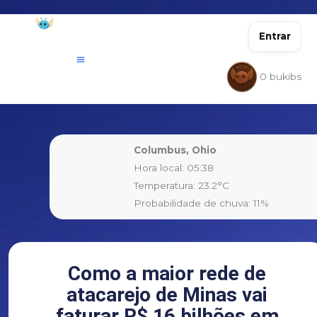
Ir
para
Entrar
o
conteúdo
0
bukibs
Columbus, Ohio
Hora local: 05:38
Temperatura: 23.2°C
Probabilidade de chuva: 11%
Como a maior rede de
atacarejo de Minas vai
faturar R$ 16 bilhões em