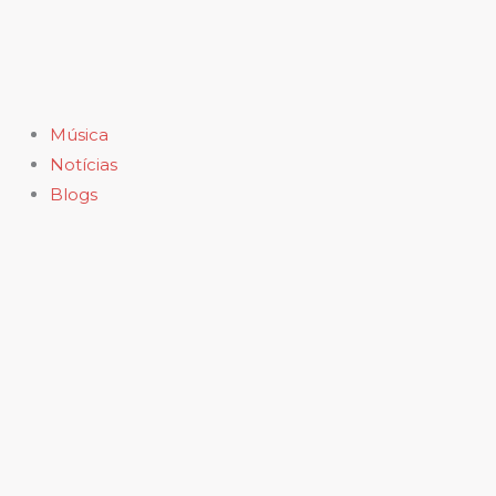
Ir
para
o
conteúdo
Música
Notícias
Blogs