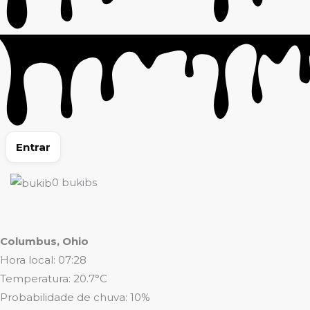
Entrar
0
bukibs
Columbus, Ohio
Hora local: 07:28
Temperatura: 20.7°C
Probabilidade de chuva: 10%