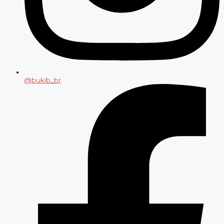
@bukib_br