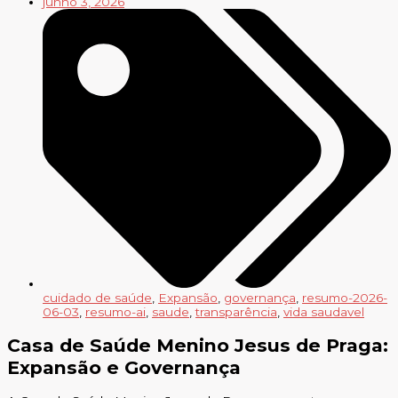
junho 3, 2026
cuidado de saúde
,
Expansão
,
governança
,
resumo-2026-
06-03
,
resumo-ai
,
saude
,
transparência
,
vida saudavel
Casa de Saúde Menino Jesus de Praga:
Expansão e Governança