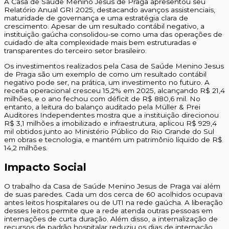
A Casa de Saúde Menino Jesus de Praga apresentou seu
Relatório Anual GRI 2025, destacando avanços assistenciais,
maturidade de governança e uma estratégia clara de
crescimento. Apesar de um resultado contábil negativo, a
instituição gaúcha consolidou-se como uma das operações de
cuidado de alta complexidade mais bem estruturadas e
transparentes do terceiro setor brasileiro.
Os investimentos realizados pela Casa de Saúde Menino Jesus
de Praga são um exemplo de como um resultado contábil
negativo pode ser, na prática, um investimento no futuro. A
receita operacional cresceu 15,2% em 2025, alcançando R$ 21,4
milhões, e o ano fechou com déficit de R$ 880,6 mil. No
entanto, a leitura do balanço auditado pela Müller & Prei
Auditores Independentes mostra que a instituição direcionou
R$ 3,1 milhões a imobilizado e infraestrutura, aplicou R$ 929,4
mil obtidos junto ao Ministério Público do Rio Grande do Sul
em obras e tecnologia, e mantém um patrimônio líquido de R$
14,2 milhões.
Impacto Social
O trabalho da Casa de Saúde Menino Jesus de Praga vai além
de suas paredes. Cada um dos cerca de 60 acolhidos ocupava
antes leitos hospitalares ou de UTI na rede gaúcha. A liberação
desses leitos permite que a rede atenda outras pessoas em
internações de curta duração. Além disso, a internalização de
recursos de padrão hospitalar reduziu os dias de internação