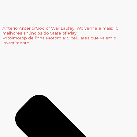
Anterior
Anterior
God of War Laufey, Wolverine e mais: 10
melhores anúncios do State of Play
Próximo
Top de linha Motorola: 5 celulares que valem o
investimento