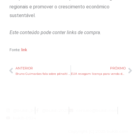
regionais e promover o crescimento econômico
sustentável.
Este conteúdo pode conter links de compra.
Fonte:
link
ANTERIOR
PRÓXIMO
Anterior
P
Bruno Guimarães fala sobre pênalti perdido: ‘Pior dor dos meus 28 anos’
EUA revogam licença para venda de petróleo iraniano após ataques em Ormuz
@bukib_br
@bukib.2025
contato@bukib.com
bukib-0924
Copyright (C) 2025 bukib.com