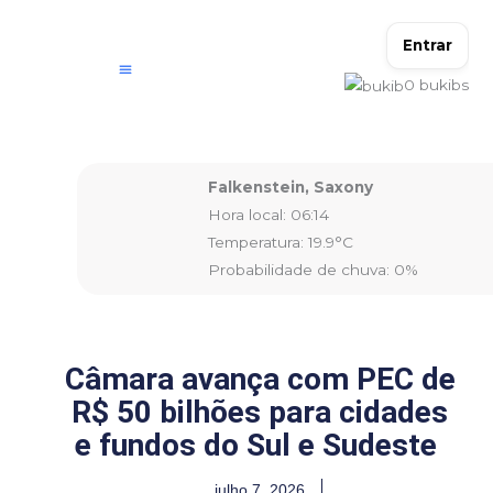
Ir
para
Entrar
o
0
bukibs
conteúdo
Falkenstein, Saxony
Hora local: 06:14
Temperatura: 19.9°C
Probabilidade de chuva: 0%
Câmara avança com PEC de
R$ 50 bilhões para cidades
e fundos do Sul e Sudeste
julho 7, 2026