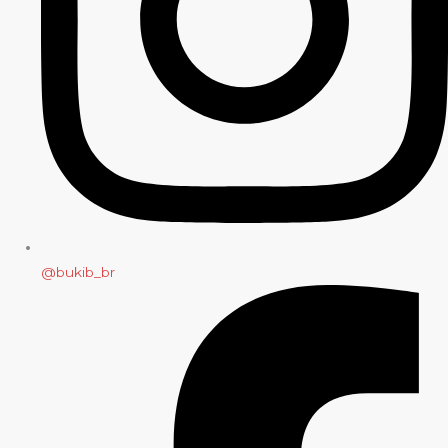
@bukib_br