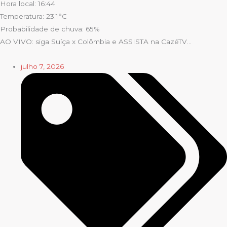
Hora local: 16:44
Temperatura: 23.1°C
Probabilidade de chuva: 65%
AO VIVO: siga Suíça x Colômbia e ASSISTA na CazéTV…
julho 7, 2026