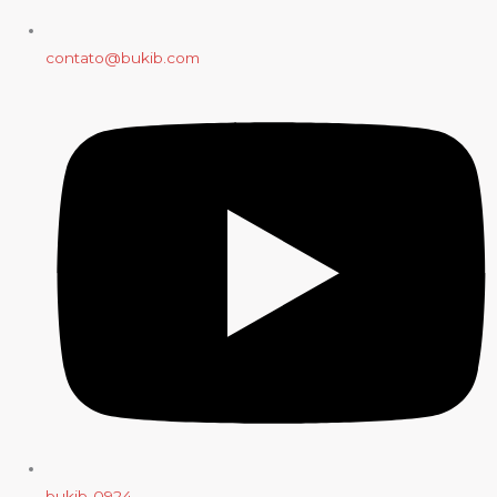
contato@bukib.com
bukib-0924