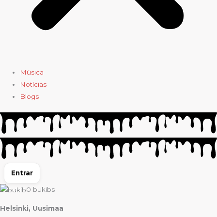
Música
Notícias
Blogs
Entrar
0
bukibs
Helsinki, Uusimaa