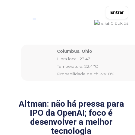
Ir
para
Entrar
o
0
bukibs
conteúdo
Columbus, Ohio
Hora local: 23:47
Temperatura: 22.4°C
Probabilidade de chuva: 0%
Altman: não há pressa para
IPO da OpenAI; foco é
desenvolver a melhor
tecnologia