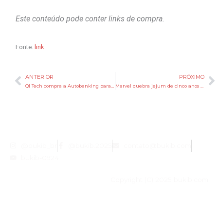
Este conteúdo pode conter links de compra.
Fonte:
link
ANTERIOR
PRÓXIMO
Anterior
P
QI Tech compra a Autobanking para atacar um mercado de R$ 544 bilhões
Marvel quebra jejum de cinco anos com indicação histórica no Emmy 2026
@bukib_br
@bukib.2025
contato@bukib.com
bukib-0924
Copyright (C) 2025 bukib.com