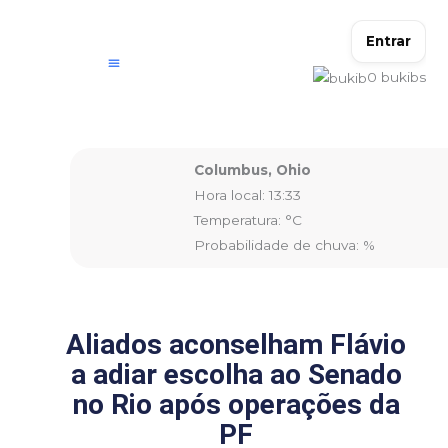
Ir
para
Entrar
o
0
bukibs
conteúdo
Columbus, Ohio
Hora local: 13:33
Temperatura: °C
Probabilidade de chuva: %
Aliados aconselham Flávio
a adiar escolha ao Senado
no Rio após operações da
PF