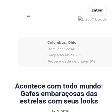
Ir
para
Entrar
o
0
bukibs
conteúdo
Columbus, Ohio
Hora local: 22:48
Temperatura: 23.3°C
Probabilidade de chuva: 0%
Acontece com todo mundo:
Gafes embaraçosas das
estrelas com seus looks
julho 9, 2026