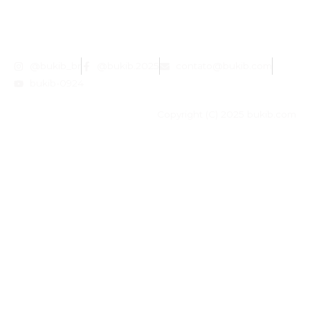
@bukib_br
@bukib.2025
contato@bukib.com
bukib-0924
Copyright (C) 2025 bukib.com