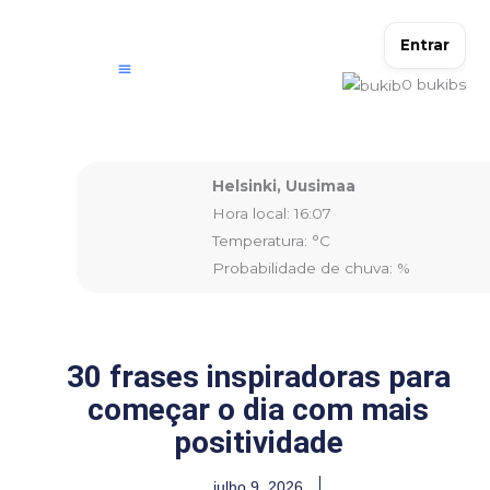
Ir
para
Entrar
o
0
bukibs
conteúdo
Helsinki, Uusimaa
Hora local: 16:07
Temperatura: °C
Probabilidade de chuva: %
30 frases inspiradoras para
começar o dia com mais
positividade
julho 9, 2026