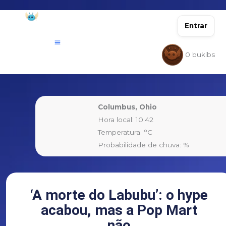
Ir
para
Entrar
o
conteúdo
0
bukibs
Columbus, Ohio
Hora local: 10:42
Temperatura: °C
Probabilidade de chuva: %
‘A morte do Labubu’: o hype
acabou, mas a Pop Mart
não