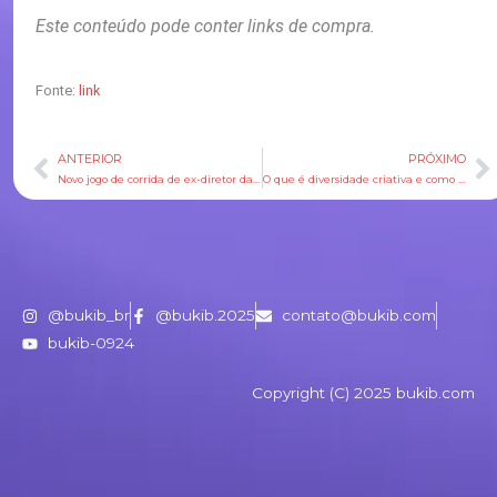
Este conteúdo pode conter links de compra.
Fonte:
link
ANTERIOR
PRÓXIMO
Anterior
P
Novo jogo de corrida de ex-diretor da Playground Games desafia Forza Horizon 6
O que é diversidade criativa e como ela virou o jogo na publicidade digital
@bukib_br
@bukib.2025
contato@bukib.com
bukib-0924
Copyright (C) 2025 bukib.com