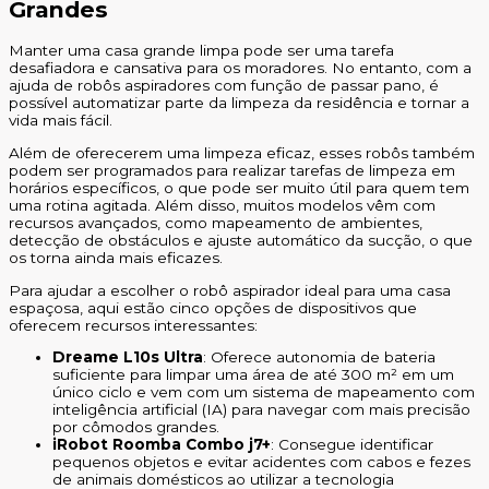
Grandes
Manter uma casa grande limpa pode ser uma tarefa
desafiadora e cansativa para os moradores. No entanto, com a
ajuda de robôs aspiradores com função de passar pano, é
possível automatizar parte da limpeza da residência e tornar a
vida mais fácil.
Além de oferecerem uma limpeza eficaz, esses robôs também
podem ser programados para realizar tarefas de limpeza em
horários específicos, o que pode ser muito útil para quem tem
uma rotina agitada. Além disso, muitos modelos vêm com
recursos avançados, como mapeamento de ambientes,
detecção de obstáculos e ajuste automático da sucção, o que
os torna ainda mais eficazes.
Para ajudar a escolher o robô aspirador ideal para uma casa
espaçosa, aqui estão cinco opções de dispositivos que
oferecem recursos interessantes:
Dreame L10s Ultra
: Oferece autonomia de bateria
suficiente para limpar uma área de até 300 m² em um
único ciclo e vem com um sistema de mapeamento com
inteligência artificial (IA) para navegar com mais precisão
por cômodos grandes.
iRobot Roomba Combo j7+
: Consegue identificar
pequenos objetos e evitar acidentes com cabos e fezes
de animais domésticos ao utilizar a tecnologia