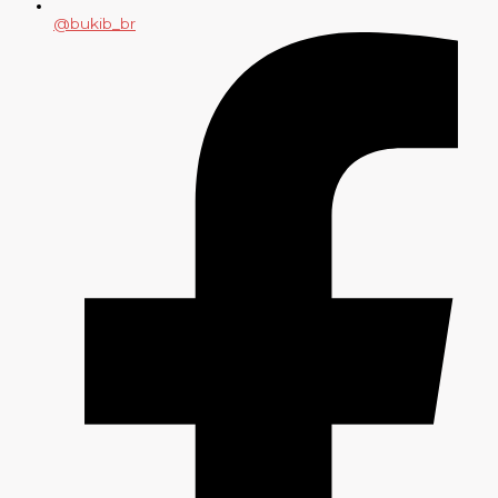
@bukib_br