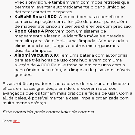
PrecisionVision, e também vem com mops retráteis que
permitem levantar automaticamente o pano úmido ao
detectar carpetes e tapetes.
KaBuM! Smart 900
: Oferece bom custo-benefício e
combina aspiração com a função de passar pano, além
de mapear até cinco ambientes diferentes com precisão.
Ropo Glass 4 Pro
: Vem com um sistema de
mapeamento a laser que identifica móveis e paredes
com alta precisão e inclui uma lâmpada UV que ajuda a
eliminar bactérias, fungos e outros microrganismos
durante a limpeza.
Xiaomi Vacuum X10
: Tem uma bateria com autonomia
para até três horas de uso contínuo e vem com uma
sucção de 4.000 Pa que trabalha em conjunto com o
pano úmido para reforçar a limpeza de pisos em imóveis
grandes.
Esses robôs aspiradores são capazes de realizar uma limpeza
eficaz em casas grandes, além de oferecerem recursos
avançados que os tornam mais práticos e fáceis de usar. Com a
ajuda deles, é possível manter a casa limpa e organizada com
muito menos esforço.
Este conteúdo pode conter links de compra.
Fonte:
link