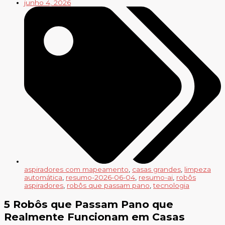
junho 4, 2026
aspiradores com mapeamento
,
casas grandes
,
limpeza
automática
,
resumo-2026-06-04
,
resumo-ai
,
robôs
aspiradores
,
robôs que passam pano
,
tecnologia
5 Robôs que Passam Pano que
Realmente Funcionam em Casas