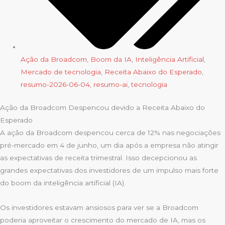
Ação da Broadcom
,
Boom da IA
,
Inteligência Artificial
,
Mercado de tecnologia
,
Receita Abaixo do Esperado
,
resumo-2026-06-04
,
resumo-ai
,
tecnologia
Ação da Broadcom Despencou devido a Receita Abaixo do
Esperado
A ação da Broadcom despencou cerca de 12% nas negociações
pré-mercado em 4 de junho, um dia após a empresa não atingir
as expectativas de receita trimestral. Isso decepcionou as
grandes expectativas dos investidores de um impulso mais forte
do boom da inteligência artificial (IA).
Os investidores estavam ansiosos para ver se a Broadcom
poderia aproveitar o crescimento do mercado de IA, mas os