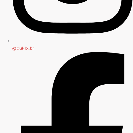
@bukib_br