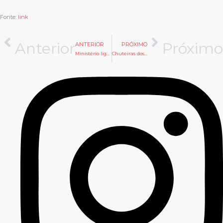
Fonte:
link
Anterior
Próximo
ANTERIOR
PRÓXIMO
Ministério liga 190 mil nascimentos em 10 anos a casos de estupro infantil
Chuteiras dos jogadores da Seleção Brasileira podem custar mais de R$ 3 mil