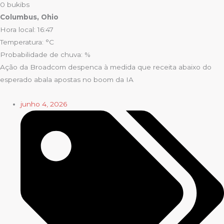
0
bukibs
Columbus, Ohio
Hora local: 16:47
Temperatura: °C
Probabilidade de chuva: %
Ação da Broadcom despenca à medida que receita abaixo do
esperado abala apostas no boom da IA
junho 4, 2026