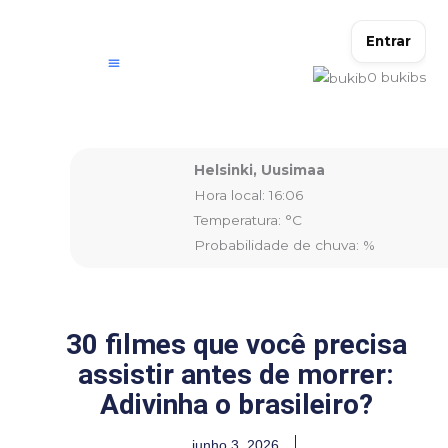
Ir
para
Entrar
o
0
bukibs
conteúdo
Helsinki, Uusimaa
Hora local: 16:06
Temperatura: °C
Probabilidade de chuva: %
30 filmes que você precisa
assistir antes de morrer:
Adivinha o brasileiro?
junho 3, 2026