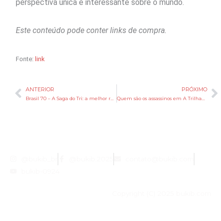
perspectiva única e interessante sobre o mundo.
Este conteúdo pode conter links de compra.
Fonte:
link
ANTERIOR
PRÓXIMO
Anterior
P
Brasil 70 – A Saga do Tri: a melhor representação cinematográfica do futebol
Quem são os assassinos em A Trilha? Veja o final explicado do filme da Netflix
@bukib_br
@bukib.2025
contato@bukib.com
bukib-0924
Copyright (C) 2025 bukib.com