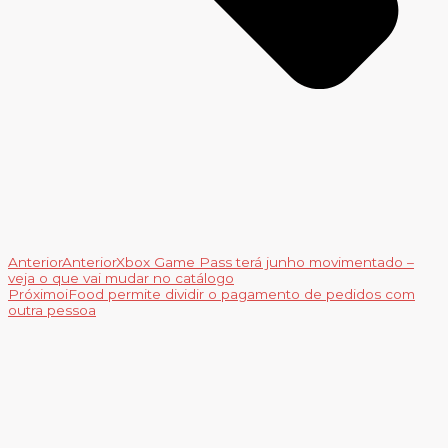
Anterior
Anterior
Xbox Game Pass terá junho movimentado –
veja o que vai mudar no catálogo
Próximo
iFood permite dividir o pagamento de pedidos com
outra pessoa