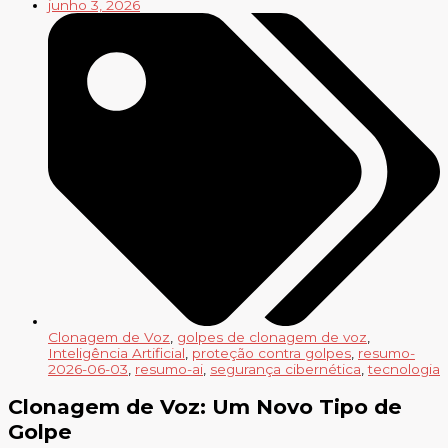
junho 3, 2026
Clonagem de Voz
,
golpes de clonagem de voz
,
Inteligência Artificial
,
proteção contra golpes
,
resumo-
2026-06-03
,
resumo-ai
,
segurança cibernética
,
tecnologia
Clonagem de Voz: Um Novo Tipo de
Golpe