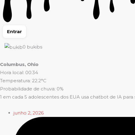
Entrar
0
bukibs
Columbus, Ohio
Hora local: 00:34
Temperatura: 22.2°C
Probabilidade de chuva: 0%
1 em cada 5 adolescentes dos EUA usa chatbot de IA para
junho 2, 2026