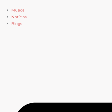
Ir
para
Música
o
Notícias
conteúdo
Blogs