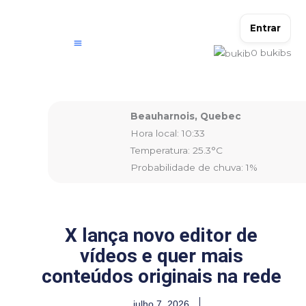
Ir
para
Entrar
o
0
bukibs
conteúdo
Beauharnois, Quebec
Hora local: 10:33
Temperatura: 25.3°C
Probabilidade de chuva: 1%
X lança novo editor de
vídeos e quer mais
conteúdos originais na rede
julho 7, 2026