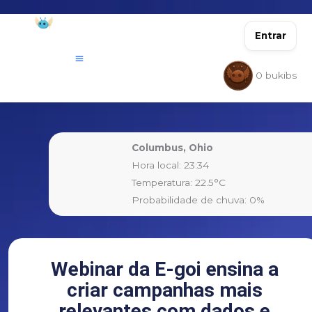
Ir
para
Entrar
o
conteúdo
0
bukibs
Columbus, Ohio
Hora local: 23:34
Temperatura: 22.5°C
Probabilidade de chuva: 0%
Webinar da E-goi ensina a
criar campanhas mais
relevantes com dados e