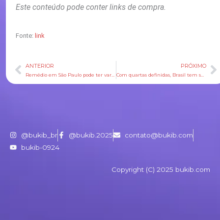
Este conteúdo pode conter links de compra.
Fonte:
link
ANTERIOR
PRÓXIMO
Anterior
P
Remédio em São Paulo pode ter variação de até 2.400% no preço, aponta Procon
Com quartas definidas, Brasil tem sua segunda pior colocação em Copas do Mundo
@bukib_br
@bukib.2025
contato@bukib.com
bukib-0924
Copyright (C) 2025 bukib.com