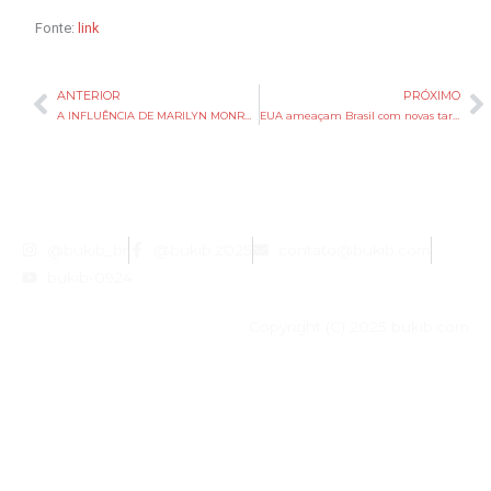
Fonte:
link
ANTERIOR
PRÓXIMO
Anterior
P
A INFLUÊNCIA DE MARILYN MONROE NA CULTURA POP
EUA ameaçam Brasil com novas tarifas, mas Ibovespa sobe e dólar cai: o que explica?
@bukib_br
@bukib.2025
contato@bukib.com
bukib-0924
Copyright (C) 2025 bukib.com