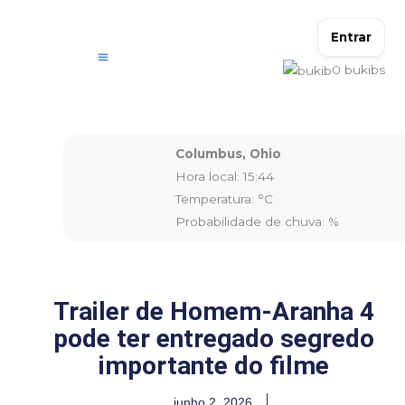
Ir
para
Entrar
o
0
bukibs
conteúdo
Columbus, Ohio
Hora local: 15:44
Temperatura: °C
Probabilidade de chuva: %
Trailer de Homem-Aranha 4
pode ter entregado segredo
importante do filme
junho 2, 2026