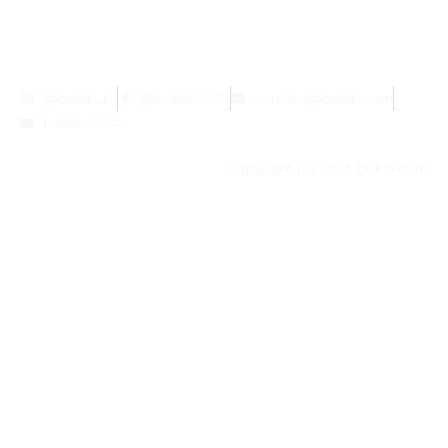
@bukib_br
@bukib.2025
contato@bukib.com
bukib-0924
Copyright (C) 2025 bukib.com