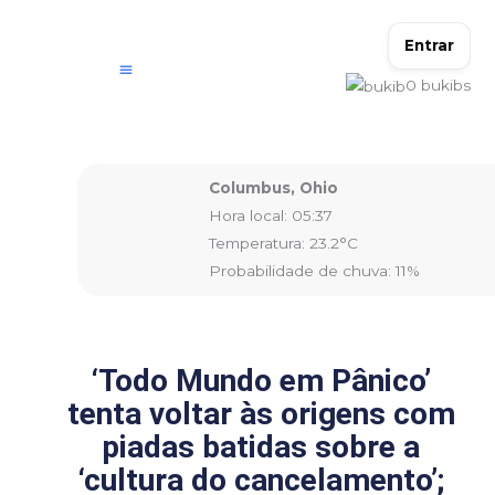
Ir
para
Entrar
o
0
bukibs
conteúdo
Columbus, Ohio
Hora local: 05:37
Temperatura: 23.2°C
Probabilidade de chuva: 11%
‘Todo Mundo em Pânico’
tenta voltar às origens com
piadas batidas sobre a
‘cultura do cancelamento’;