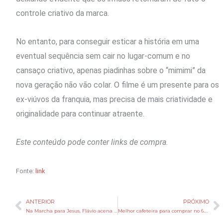
controle criativo da marca.
No entanto, para conseguir esticar a história em uma
eventual sequência sem cair no lugar-comum e no
cansaço criativo, apenas piadinhas sobre o “mimimi” da
nova geração não vão colar. O filme é um presente para os
ex-viúvos da franquia, mas precisa de mais criatividade e
originalidade para continuar atraente.
Este conteúdo pode conter links de compra.
Fonte:
link
ANTERIOR
PRÓXIMO
Anterior
P
Na Marcha para Jesus, Flávio acena para evangélicos em meio à ameaça de tarifaço de Trump
Melhor cafeteira para comprar no 6.6: 7 opções que valem muito a pena