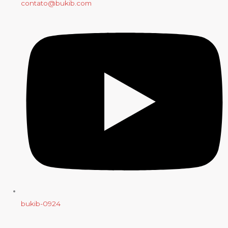
contato@bukib.com
bukib-0924