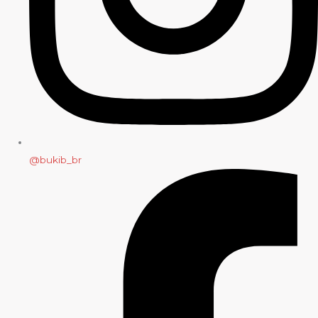
@bukib_br