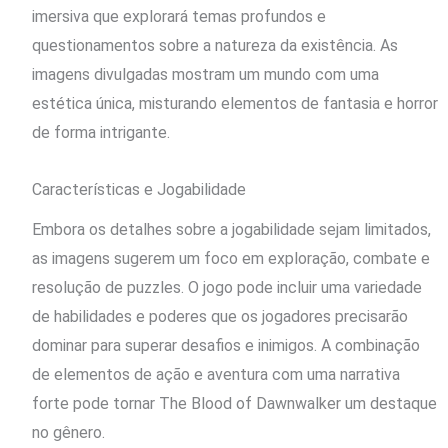
imersiva que explorará temas profundos e
questionamentos sobre a natureza da existência. As
imagens divulgadas mostram um mundo com uma
estética única, misturando elementos de fantasia e horror
de forma intrigante.
Características e Jogabilidade
Embora os detalhes sobre a jogabilidade sejam limitados,
as imagens sugerem um foco em exploração, combate e
resolução de puzzles. O jogo pode incluir uma variedade
de habilidades e poderes que os jogadores precisarão
dominar para superar desafios e inimigos. A combinação
de elementos de ação e aventura com uma narrativa
forte pode tornar The Blood of Dawnwalker um destaque
no gênero.