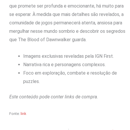
que promete ser profunda e emocionante, há muito para
se esperar. À medida que mais detalhes são revelados, a
comunidade de jogos permanecerá atenta, ansiosa para
mergulhar nesse mundo sombrio e descobrir os segredos
que The Blood of Dawnwalker guarda.
Imagens exclusivas reveladas pela IGN First.
Narrativa rica e personagens complexos.
Foco em exploração, combate e resolução de
puzzles.
Este conteúdo pode conter links de compra.
Fonte:
link