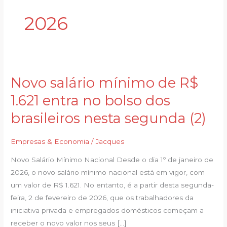
2026
Novo salário mínimo de R$
Novo
salário
1.621 entra no bolso dos
mínimo
brasileiros nesta segunda (2)
de
R$
Empresas & Economia
/
Jacques
1.621
entra
Novo Salário Mínimo Nacional Desde o dia 1º de janeiro de
no
2026, o novo salário mínimo nacional está em vigor, com
bolso
um valor de R$ 1.621. No entanto, é a partir desta segunda-
dos
feira, 2 de fevereiro de 2026, que os trabalhadores da
brasileiros
iniciativa privada e empregados domésticos começam a
nesta
receber o novo valor nos seus […]