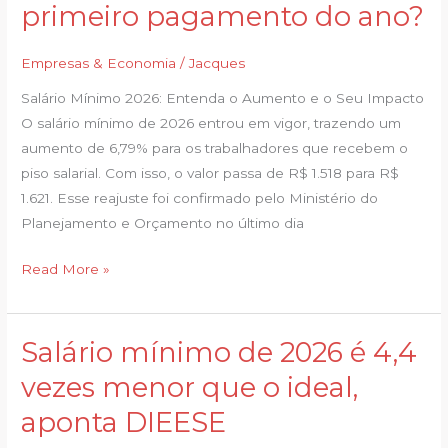
primeiro pagamento do ano?
quanto
você
Empresas & Economia
/
Jacques
deve
ganhar
Salário Mínimo 2026: Entenda o Aumento e o Seu Impacto
no
O salário mínimo de 2026 entrou em vigor, trazendo um
primeiro
aumento de 6,79% para os trabalhadores que recebem o
pagamento
piso salarial. Com isso, o valor passa de R$ 1.518 para R$
do
1.621. Esse reajuste foi confirmado pelo Ministério do
ano?
Planejamento e Orçamento no último dia
Read More »
Salário mínimo de 2026 é 4,4
Salário
mínimo
vezes menor que o ideal,
de
aponta DIEESE
2026
é