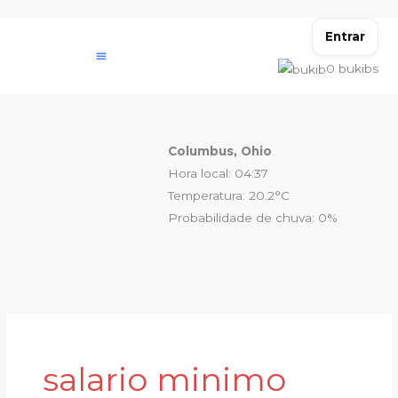
Ir
para
Entrar
o
0
bukibs
conteúdo
Columbus, Ohio
Hora local: 04:37
Temperatura: 20.2°C
Probabilidade de chuva: 0%
salario minimo