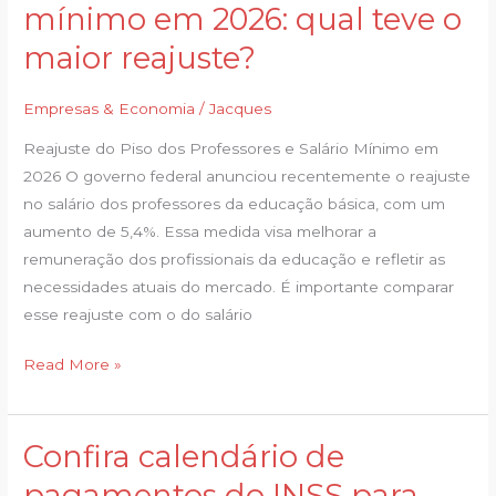
dos
mínimo em 2026: qual teve o
professores
maior reajuste?
e
salário
Empresas & Economia
/
Jacques
mínimo
em
Reajuste do Piso dos Professores e Salário Mínimo em
2026:
2026 O governo federal anunciou recentemente o reajuste
qual
no salário dos professores da educação básica, com um
teve
aumento de 5,4%. Essa medida visa melhorar a
o
remuneração dos profissionais da educação e refletir as
maior
necessidades atuais do mercado. É importante comparar
reajuste?
esse reajuste com o do salário
Read More »
Confira calendário de
Confira
calendário
pagamentos do INSS para