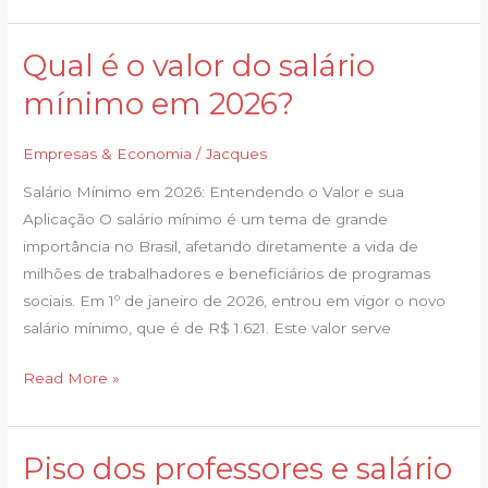
Qual é o valor do salário
Qual
é
mínimo em 2026?
o
valor
Empresas & Economia
/
Jacques
do
Salário Mínimo em 2026: Entendendo o Valor e sua
salário
Aplicação O salário mínimo é um tema de grande
mínimo
importância no Brasil, afetando diretamente a vida de
em
milhões de trabalhadores e beneficiários de programas
2026?
sociais. Em 1º de janeiro de 2026, entrou em vigor o novo
salário mínimo, que é de R$ 1.621. Este valor serve
Read More »
Piso dos professores e salário
Piso