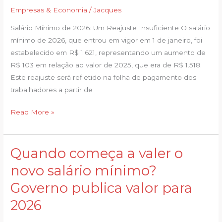
Empresas & Economia
/
Jacques
4,4
vezes
Salário Mínimo de 2026: Um Reajuste Insuficiente O salário
menor
mínimo de 2026, que entrou em vigor em 1 de janeiro, foi
que
estabelecido em R$ 1.621, representando um aumento de
o
R$ 103 em relação ao valor de 2025, que era de R$ 1.518.
ideal,
Este reajuste será refletido na folha de pagamento dos
aponta
trabalhadores a partir de
DIEESE
Read More »
Quando começa a valer o
Quando
começa
novo salário mínimo?
a
Governo publica valor para
valer
o
2026
novo