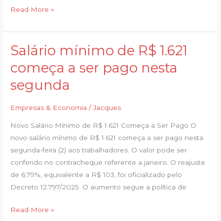
Read More »
Salário mínimo de R$ 1.621
Salário
mínimo
começa a ser pago nesta
de
segunda
R$
1.621
Empresas & Economia
/
Jacques
começa
a
Novo Salário Mínimo de R$ 1.621 Começa a Ser Pago O
ser
novo salário mínimo de R$ 1.621 começa a ser pago nesta
pago
segunda-feira (2) aos trabalhadores. O valor pode ser
nesta
conferido no contracheque referente a janeiro. O reajuste
segunda
de 6,79%, equivalente a R$ 103, foi oficializado pelo
Decreto 12.797/2025. O aumento segue a política de
Read More »