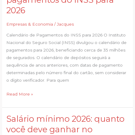
de
2026
pagamentos
do
Empresas & Economia
/
Jacques
INSS
para
Calendário de Pagamentos do INSS para 2026 O Instituto
2026
Nacional do Seguro Social (INSS) divulgou o calendário de
pagamentos para 2026, beneficiando cerca de 35 milhões
de segurados. O calendário de depósitos seguirá a
sequência de anos anteriores, com datas de pagamento
determinadas pelo número final do cartão, sem considerar
o dígito verificador. Para quem
Read More »
Salário mínimo 2026: quanto
Salário
mínimo
você deve ganhar no
2026: