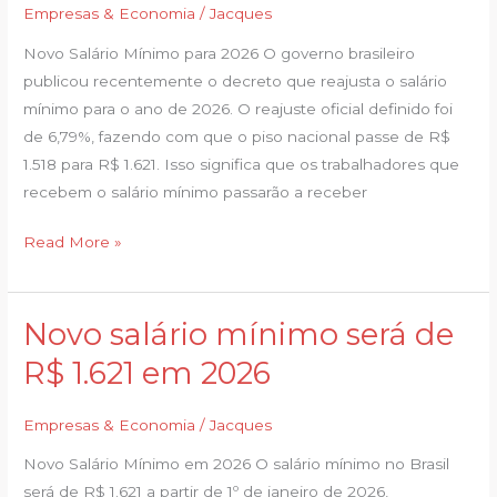
salário
Empresas & Economia
/
Jacques
mínimo?
Novo Salário Mínimo para 2026 O governo brasileiro
Governo
publicou recentemente o decreto que reajusta o salário
publica
mínimo para o ano de 2026. O reajuste oficial definido foi
valor
de 6,79%, fazendo com que o piso nacional passe de R$
para
1.518 para R$ 1.621. Isso significa que os trabalhadores que
2026
recebem o salário mínimo passarão a receber
Read More »
Novo salário mínimo será de
Novo
salário
R$ 1.621 em 2026
mínimo
será
Empresas & Economia
/
Jacques
de
Novo Salário Mínimo em 2026 O salário mínimo no Brasil
R$
será de R$ 1.621 a partir de 1º de janeiro de 2026,
1.621