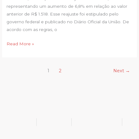
representando um aumento de 6,8% em relação ao valor
em
anterior de R$ 1.518. Esse reajuste foi estipulado pelo
2026
governo federal e publicado no Diário Oficial da União. De
acordo com as regras, o
Read More »
1
2
Next
→
@bukib_br
@bukib.2025
contato@bukib.com
bukib-0924