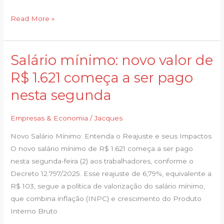
segunda
(2)
Read More »
Salário mínimo: novo valor de
Salário
mínimo:
R$ 1.621 começa a ser pago
novo
nesta segunda
valor
de
Empresas & Economia
/
Jacques
R$
1.621
Novo Salário Mínimo: Entenda o Reajuste e seus Impactos
começa
O novo salário mínimo de R$ 1.621 começa a ser pago
a
nesta segunda-feira (2) aos trabalhadores, conforme o
ser
Decreto 12.797/2025. Esse reajuste de 6,79%, equivalente a
pago
R$ 103, segue a política de valorização do salário mínimo,
nesta
que combina inflação (INPC) e crescimento do Produto
segunda
Interno Bruto