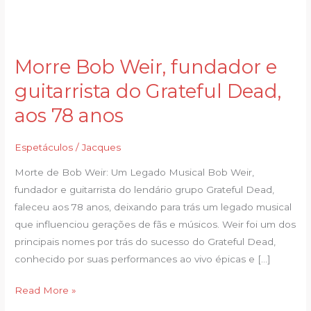
Morre Bob Weir, fundador e
Morre
Bob
guitarrista do Grateful Dead,
Weir,
aos 78 anos
fundador
e
Espetáculos
/
Jacques
guitarrista
do
Morte de Bob Weir: Um Legado Musical Bob Weir,
Grateful
fundador e guitarrista do lendário grupo Grateful Dead,
Dead,
faleceu aos 78 anos, deixando para trás um legado musical
aos
que influenciou gerações de fãs e músicos. Weir foi um dos
78
principais nomes por trás do sucesso do Grateful Dead,
anos
conhecido por suas performances ao vivo épicas e […]
Read More »