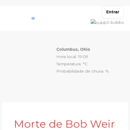
Ir
para
Entrar
o
0
bukibs
conteúdo
Columbus, Ohio
Hora local: 19:09
Temperatura: °C
Probabilidade de chuva: %
Morte de Bob Weir