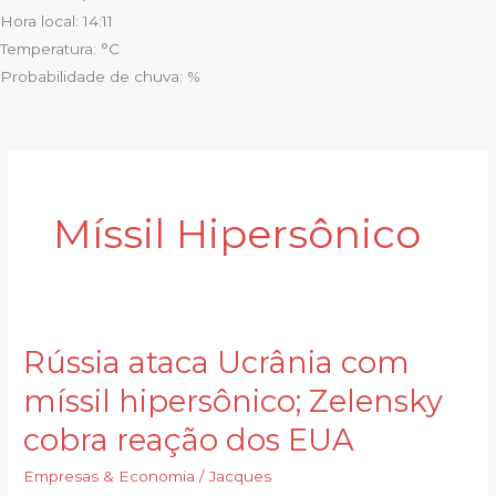
Hora local: 14:11
Temperatura: °C
Probabilidade de chuva: %
Míssil Hipersônico
Rússia ataca Ucrânia com
Rússia
ataca
míssil hipersônico; Zelensky
Ucrânia
cobra reação dos EUA
com
míssil
Empresas & Economia
/
Jacques
hipersônico;