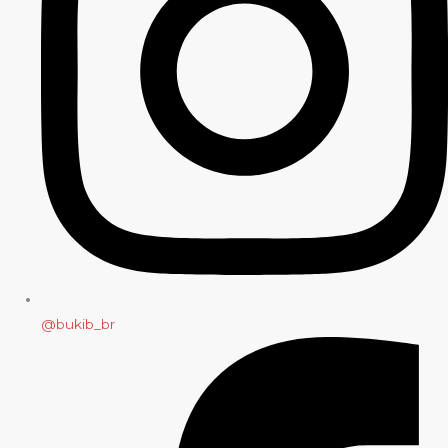
@bukib_br