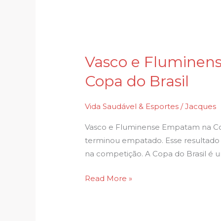
Vasco e Fluminens
Vasco
e
Copa do Brasil
Fluminense
ficam
Vida Saudável & Esportes
/
Jacques
no
empate
Vasco e Fluminense Empatam na Copa
pelas
terminou empatado. Esse resultado 
oitavas
na competição. A Copa do Brasil é u
de
Read More »
final
da
Copa
do