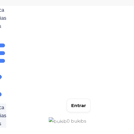
ca
ias
s
Entrar
ca
ias
0
bukibs
s