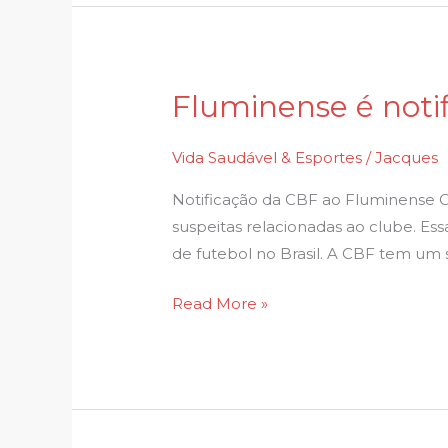
Fluminense é noti
Fluminense
é
notificado
Vida Saudável & Esportes
/
Jacques
pela
Notificação da CBF ao Fluminense O 
CBF
suspeitas relacionadas ao clube. E
por
de futebol no Brasil. A CBF tem um
apostas
suspe…
Read More »