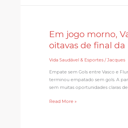
Brasil
Em jogo morno, V
Em
jogo
oitavas de final da
morno,
Vasco
Vida Saudável & Esportes
/
Jacques
e
Fluminense
Empate sem Gols entre Vasco e Flumi
ficam
terminou empatado sem gols. A part
no
sem muitas oportunidades claras de
empate
Read More »
pelas
oitavas
de
final