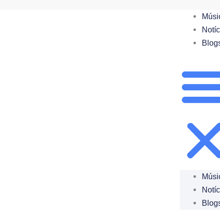
Ir
Músi
para
Notíc
o
Blog
conteúdo
Músi
Notíc
Blog