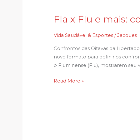
Fla x Flu e mais: c
Fla
x
Flu
Vida Saudável & Esportes
/
Jacques
e
Confrontos das Oitavas da Libertad
mais:
novo formato para definir os confron
como
o Fluminense (Flu), mostrarem seu 
ficariam
as
Read More »
oitavas
de
fina…