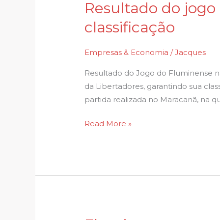
Resultado do jogo
Resultado
do
classificação
jogo
do
Empresas & Economia
/
Jacques
Fluminense
ontem
Resultado do Jogo do Fluminense na
pela
da Libertadores, garantindo sua class
Libertadores;
partida realizada no Maracanã, na qua
veja
Read More »
classificação