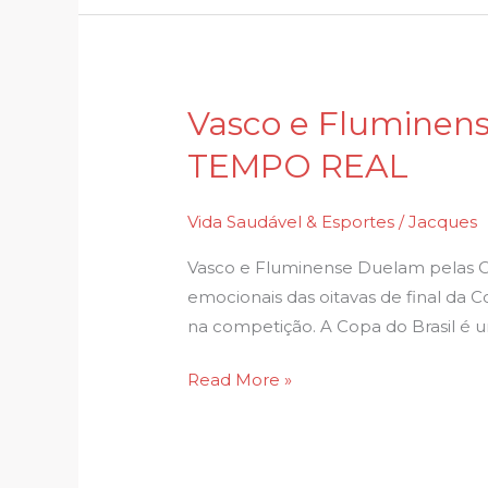
da
Copa
do
Brasil
Vasco e Fluminense
Vasco
e
TEMPO REAL
Fluminense
duelam
Vida Saudável & Esportes
/
Jacques
pelas
oitavas
Vasco e Fluminense Duelam pelas Oi
da
emocionais das oitavas de final da 
Copa
na competição. A Copa do Brasil é 
do
Read More »
Brasil;
TEMPO
REAL