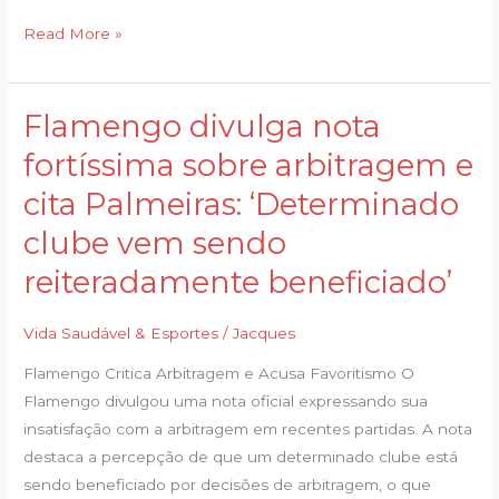
absurda’
Read More »
Flamengo divulga nota
Flamengo
divulga
fortíssima sobre arbitragem e
nota
cita Palmeiras: ‘Determinado
fortíssima
sobre
clube vem sendo
arbitragem
reiteradamente beneficiado’
e
cita
Vida Saudável & Esportes
/
Jacques
Palmeiras:
‘Determinado
Flamengo Critica Arbitragem e Acusa Favoritismo O
clube
Flamengo divulgou uma nota oficial expressando sua
vem
insatisfação com a arbitragem em recentes partidas. A nota
sendo
destaca a percepção de que um determinado clube está
reiteradamente
sendo beneficiado por decisões de arbitragem, o que