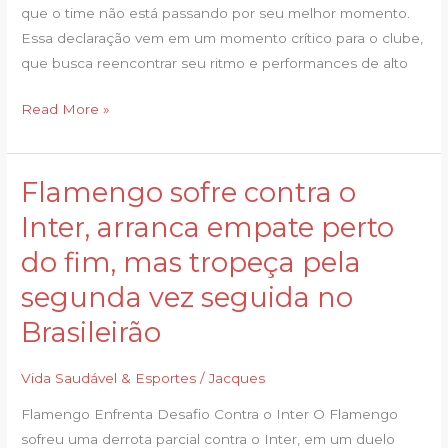
não
que o time não está passando por seu melhor momento.
está
Essa declaração vem em um momento crítico para o clube,
no
que busca reencontrar seu ritmo e performances de alto
melhor
Read More »
momento:
’15
dias
Flamengo sofre contra o
para
Flamengo
fechar
sofre
Inter, arranca empate perto
as
contra
do fim, mas tropeça pela
portas
o
e
Inter,
segunda vez seguida no
trabalhar’
arranca
Brasileirão
empate
perto
Vida Saudável & Esportes
/
Jacques
do
fim,
Flamengo Enfrenta Desafio Contra o Inter O Flamengo
mas
sofreu uma derrota parcial contra o Inter, em um duelo