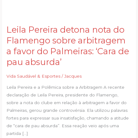
Leila Pereira detona nota do
Leila
Pereira
Flamengo sobre arbitragem
detona
a favor do Palmeiras: ‘Cara de
nota
do
pau absurda’
Flamengo
sobre
Vida Saudável & Esportes
/
Jacques
arbitragem
Leila Pereira e a Polêmica sobre a Arbitragem A recente
a
declaração de Leila Pereira, presidente do Flamengo,
favor
sobre a nota do clube em relação à arbitragem a favor do
do
Palmeiras, gerou grande controvérsia. Ela utilizou palavras
Palmeiras:
fortes para expressar sua insatisfação, chamando a atitude
‘Cara
de “cara de pau absurda”. Essa reação veio após uma
de
partida […]
pau