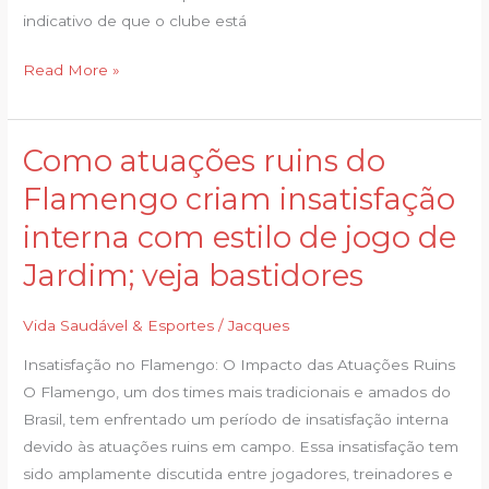
indicativo de que o clube está
Read More »
Como atuações ruins do
Como
atuações
Flamengo criam insatisfação
ruins
interna com estilo de jogo de
do
Flamengo
Jardim; veja bastidores
criam
insatisfação
Vida Saudável & Esportes
/
Jacques
interna
Insatisfação no Flamengo: O Impacto das Atuações Ruins
com
O Flamengo, um dos times mais tradicionais e amados do
estilo
Brasil, tem enfrentado um período de insatisfação interna
de
devido às atuações ruins em campo. Essa insatisfação tem
jogo
sido amplamente discutida entre jogadores, treinadores e
de