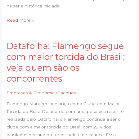
na série histórica iniciada
Read More »
Datafolha: Flamengo segue
Datafolha:
Flamengo
com maior torcida do Brasil;
segue
veja quem são os
com
maior
concorrentes
torcida
do
Empresas & Economia
/
Jacques
Brasil;
Flamengo Mantém Liderança como Clube com Maior
veja
Torcida do Brasil De acordo com uma pesquisa recente
quem
realizada pelo Datafolha, o Flamengo continua a ser o
são
clube com a maior torcida do Brasil, com 22% dos
os
brasileiros declarando torcer pelo time carioca. Essa
concorrentes