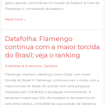
beneficiado’
gerou grande controvérsia no mundo do futebol. A nota do
Flamengo é considerada duríssima e
Read More »
Datafolha: Flamengo
Datafolha:
Flamengo
continua com a maior torcida
continua
do Brasil; veja o ranking
com
a
Empresas & Economia
/
Jacques
maior
torcida
Flamengo Mantém Liderança como Clube com Maior
do
Torcida do Brasil O Flamengo continua a ser o clube com a
Brasil;
maior torcida do Brasil, de acordo com uma pesquisa
veja
realizada pelo Datafolha e divulgada recentemente. A
o
pesquisa mostra que 22% dos brasileiros declaram torcer
ranking
pelo time carioca, consolidando sua posição de liderança