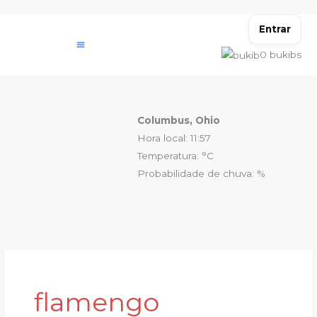
Ir
para
Entrar
o
0
bukibs
conteúdo
Columbus, Ohio
Hora local: 11:57
Temperatura: °C
Probabilidade de chuva: %
flamengo