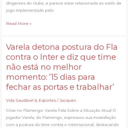
dirigentes do clube, e parece estar relacionada ao estilo de
Jardim;
jogo implementado pelo
veja
bastidores
Read More »
Varela detona postura do Fla
Varela
detona
contra o Inter e diz que time
postura
não está no melhor
do
Fla
momento: ’15 dias para
contra
fechar as portas e trabalhar’
o
Inter
Vida Saudável & Esportes
/
Jacques
e
diz
Crise no Flamengo: Varela Fala Sobre a Situação Atual O
que
jogador Varela, do Flamengo, expressou sua insatisfação
time
com a postura do time contra o Internacional, destacando