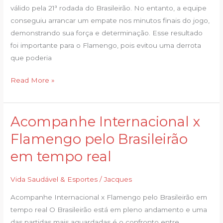
tropeça
válido pela 21ª rodada do Brasileirão. No entanto, a equipe
pela
conseguiu arrancar um empate nos minutos finais do jogo,
segunda
demonstrando sua força e determinação. Esse resultado
vez
foi importante para o Flamengo, pois evitou uma derrota
seguida
que poderia
no
Read More »
Brasileirão
Acompanhe Internacional x
Acompanhe
Internacional
Flamengo pelo Brasileirão
x
em tempo real
Flamengo
pelo
Vida Saudável & Esportes
/
Jacques
Brasileirão
em
Acompanhe Internacional x Flamengo pelo Brasileirão em
tempo
tempo real O Brasileirão está em pleno andamento e uma
real
das partidas mais aguardadas é o confronto entre