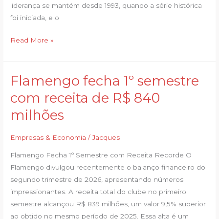
liderança se mantém desde 1993, quando a série histórica
foi iniciada, e o
Read More »
Flamengo fecha 1º semestre
Flamengo
fecha
com receita de R$ 840
1º
milhões
semestre
com
Empresas & Economia
/
Jacques
receita
de
Flamengo Fecha 1º Semestre com Receita Recorde O
R$
Flamengo divulgou recentemente o balanço financeiro do
840
segundo trimestre de 2026, apresentando números
milhões
impressionantes. A receita total do clube no primeiro
semestre alcançou R$ 839 milhões, um valor 9,5% superior
ao obtido no mesmo período de 2025. Essa alta é um