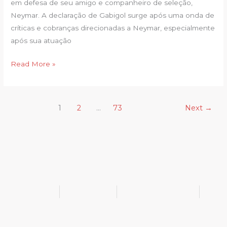
em defesa de seu amigo e companheiro de seleção,
cobrança
Neymar. A declaração de Gabigol surge após uma onda de
no
críticas e cobranças direcionadas a Neymar, especialmente
Santos
após sua atuação
Read More »
1
2
…
73
Next
→
@bukib_br
@bukib.2025
contato@bukib.com
bukib-0924