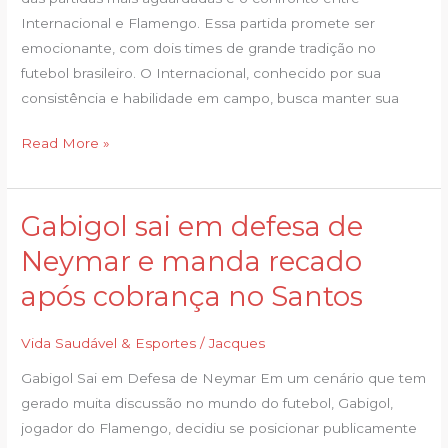
Internacional e Flamengo. Essa partida promete ser
emocionante, com dois times de grande tradição no
futebol brasileiro. O Internacional, conhecido por sua
consistência e habilidade em campo, busca manter sua
Read More »
Gabigol sai em defesa de
Gabigol
sai
Neymar e manda recado
em
após cobrança no Santos
defesa
de
Vida Saudável & Esportes
/
Jacques
Neymar
e
Gabigol Sai em Defesa de Neymar Em um cenário que tem
manda
gerado muita discussão no mundo do futebol, Gabigol,
recado
jogador do Flamengo, decidiu se posicionar publicamente
após