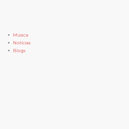
Ir
para
o
conteúdo
Música
Notícias
Blogs