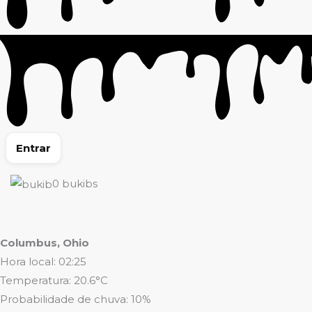
Entrar
0
bukibs
Columbus, Ohio
Hora local: 02:25
Temperatura: 20.6°C
Probabilidade de chuva: 10%