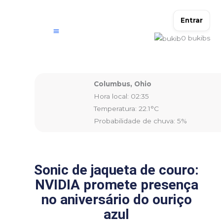
Ir
para
Entrar
o
0
bukibs
conteúdo
Columbus, Ohio
Hora local: 02:35
Temperatura: 22.1°C
Probabilidade de chuva: 5%
Sonic de jaqueta de couro:
NVIDIA promete presença
no aniversário do ouriço
azul