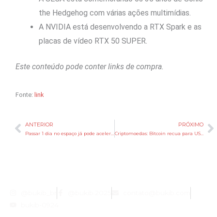
the Hedgehog com várias ações multimídias.
A NVIDIA está desenvolvendo a RTX Spark e as
placas de vídeo RTX 50 SUPER.
Este conteúdo pode conter links de compra.
Fonte:
link
ANTERIOR
PRÓXIMO
Anterior
P
Passar 1 dia no espaço já pode acelerar o envelhecimento, diz estudo
Criptomoedas: Bitcoin recua para US$ 62 mil com aversão ao risco no Oriente Médio
@bukib_br
@bukib.2025
contato@bukib.com
bukib-0924