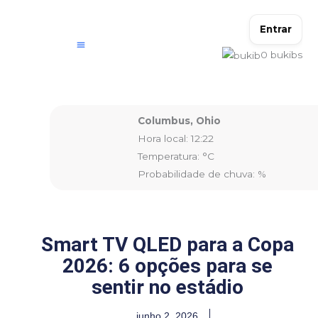
Ir
para
Entrar
o
0
bukibs
conteúdo
Columbus, Ohio
Hora local: 12:22
Temperatura: °C
Probabilidade de chuva: %
Smart TV QLED para a Copa
2026: 6 opções para se
sentir no estádio
junho 2, 2026