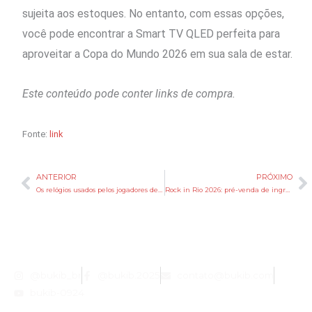
sujeita aos estoques. No entanto, com essas opções,
você pode encontrar a Smart TV QLED perfeita para
aproveitar a Copa do Mundo 2026 em sua sala de estar.
Este conteúdo pode conter links de compra.
Fonte:
link
ANTERIOR
PRÓXIMO
Anterior
P
Os relógios usados pelos jogadores de Roland Garros — e seus respectivos valores
Rock in Rio 2026: pré-venda de ingressos começa nesta terça-feira (2)
@bukib_br
@bukib.2025
contato@bukib.com
bukib-0924