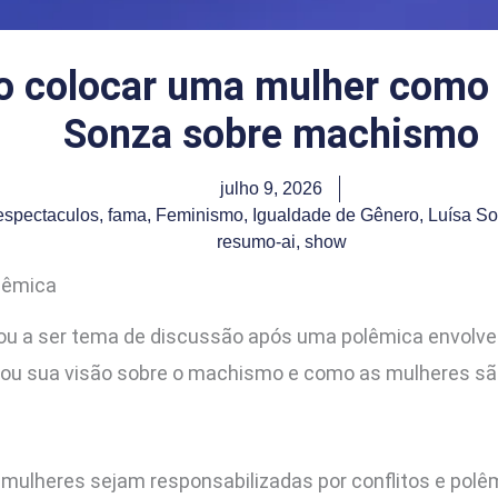
 colocar uma mulher como vi
Sonza sobre machismo
julho 9, 2026
espectaculos
,
fama
,
Feminismo
,
Igualdade de Gênero
,
Luísa S
resumo-ai
,
show
lêmica
ltou a ser tema de discussão após uma polêmica envol
sou sua visão sobre o machismo e como as mulheres s
mulheres sejam responsabilizadas por conflitos e pol