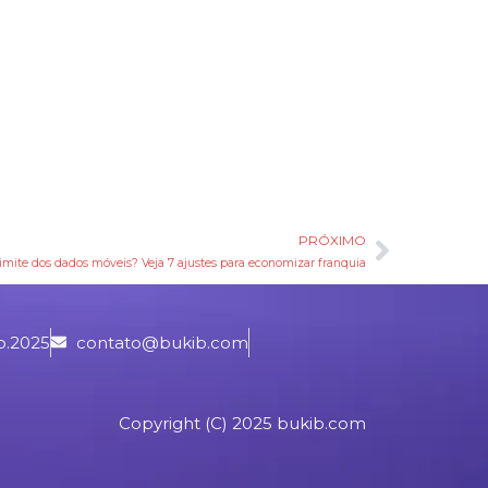
PRÓXIMO
Próxim
limite dos dados móveis? Veja 7 ajustes para economizar franquia
b.2025
contato@bukib.com
Copyright (C) 2025 bukib.com