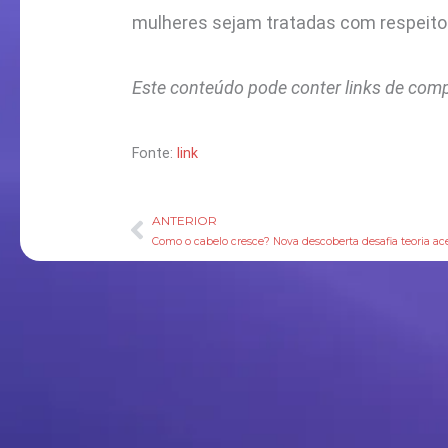
mulheres sejam tratadas com respeito 
Este conteúdo pode conter links de com
Fonte:
link
ANTERIOR
Anterior
Como o cabelo cresce? Nova descoberta desafia teoria ac