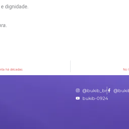
e dignidade.
pra.
eita há décadas
No 
@bukib_br
@buki
bukib-0924