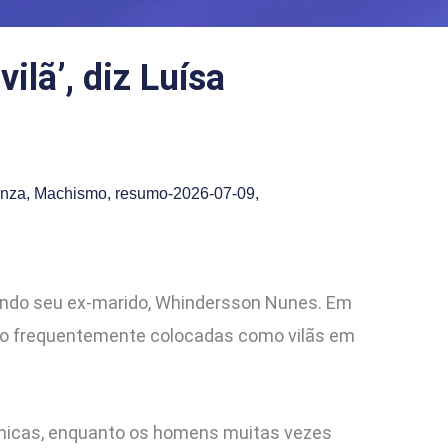
lã’, diz Luísa
onza
,
Machismo
,
resumo-2026-07-09
,
vendo seu ex-marido, Whindersson Nunes. Em
ão frequentemente colocadas como vilãs em
êmicas, enquanto os homens muitas vezes