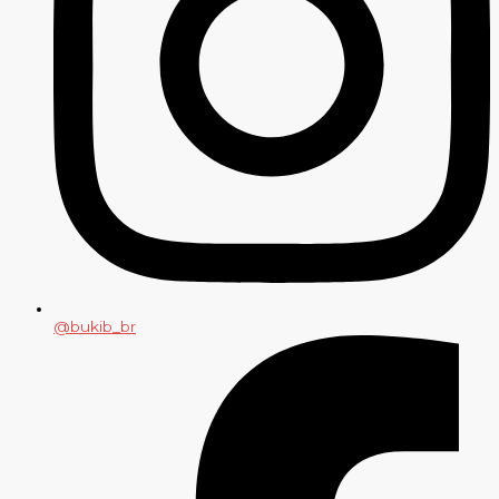
@bukib_br