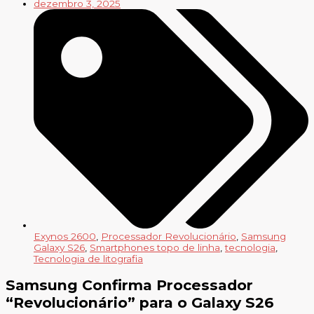
dezembro 3, 2025
Exynos 2600
,
Processador Revolucionário
,
Samsung
Galaxy S26
,
Smartphones topo de linha
,
tecnologia
,
Tecnologia de litografia
Samsung Confirma Processador
“Revolucionário” para o Galaxy S26