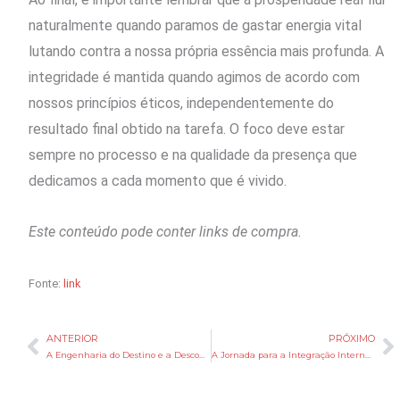
naturalmente quando paramos de gastar energia vital
lutando contra a nossa própria essência mais profunda. A
integridade é mantida quando agimos de acordo com
nossos princípios éticos, independentemente do
resultado final obtido na tarefa. O foco deve estar
sempre no processo e na qualidade da presença que
dedicamos a cada momento que é vivido.
Este conteúdo pode conter links de compra.
Fonte:
link
ANTERIOR
PRÓXIMO
Anterior
P
A Engenharia do Destino e a Desconstrução dos Mecanismos de Autossabotagem
A Jornada para a Integração Interna Como Superar a Autossabotagem e Alcançar a Plenitude