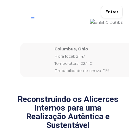
Ir
para
Entrar
o
0
bukibs
conteúdo
Columbus, Ohio
Hora local: 21:47
Temperatura: 22.1°C
Probabilidade de chuva: 11%
Reconstruindo os Alicerces
Internos para uma
Realização Autêntica e
Sustentável