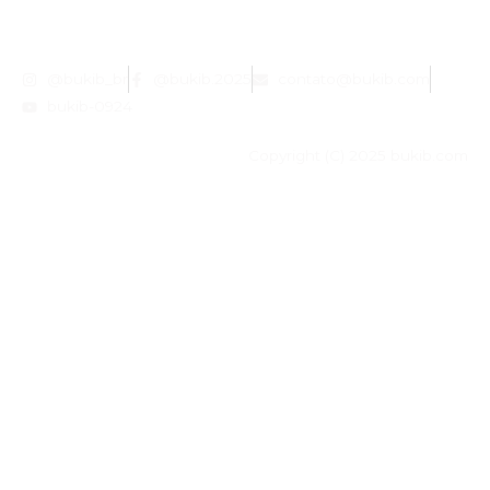
@bukib_br
@bukib.2025
contato@bukib.com
bukib-0924
Copyright (C) 2025 bukib.com