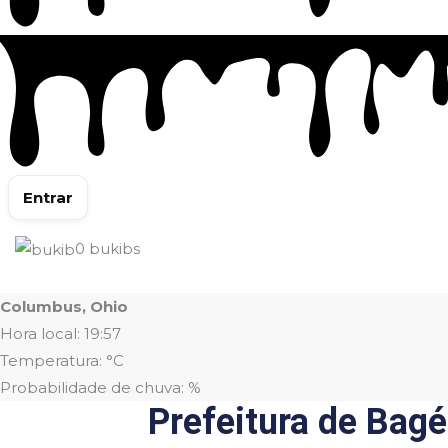
Entrar
0
bukibs
Columbus, Ohio
Hora local: 19:57
Temperatura: °C
Probabilidade de chuva: %
Prefeitura de Bagé