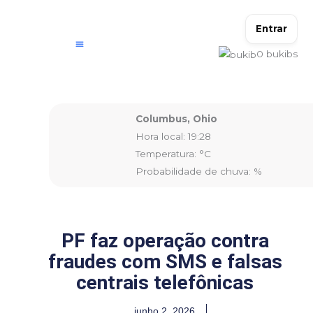
Ir
para
Entrar
o
0
bukibs
conteúdo
Columbus, Ohio
Hora local: 19:28
Temperatura: °C
Probabilidade de chuva: %
PF faz operação contra
fraudes com SMS e falsas
centrais telefônicas
junho 2, 2026