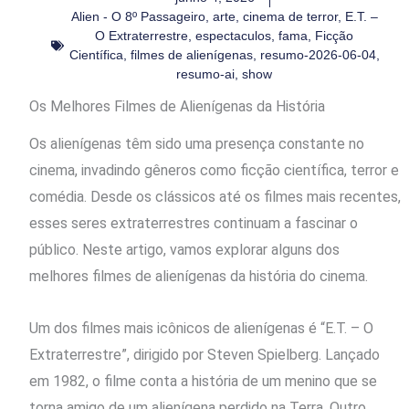
Alien - O 8º Passageiro
,
arte
,
cinema de terror
,
E.T. –
O Extraterrestre
,
espectaculos
,
fama
,
Ficção
Científica
,
filmes de alienígenas
,
resumo-2026-06-04
,
resumo-ai
,
show
Os Melhores Filmes de Alienígenas da História
Os alienígenas têm sido uma presença constante no
cinema, invadindo gêneros como ficção científica, terror e
comédia. Desde os clássicos até os filmes mais recentes,
esses seres extraterrestres continuam a fascinar o
público. Neste artigo, vamos explorar alguns dos
melhores filmes de alienígenas da história do cinema.
Um dos filmes mais icônicos de alienígenas é “E.T. – O
Extraterrestre”, dirigido por Steven Spielberg. Lançado
em 1982, o filme conta a história de um menino que se
torna amigo de um alienígena perdido na Terra. Outro