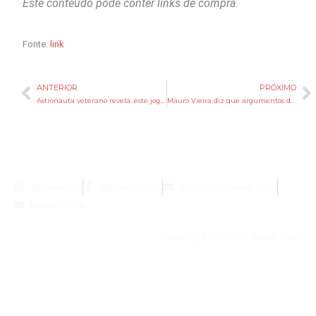
Este conteúdo pode conter links de compra.
Fonte:
link
ANTERIOR
PRÓXIMO
Anterior
P
Astronauta veterano revela: este jogo te ensina mecânica aeroespacial sem você nem perceber — e a NASA sabe bem disso
Mauro Vieira diz que argumentos dos EUA para novas taxações não são legítimos
@bukib_br
@bukib.2025
contato@bukib.com
bukib-0924
Copyright (C) 2025 bukib.com