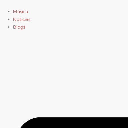
Ir
para
Música
o
Notícias
conteúdo
Blogs