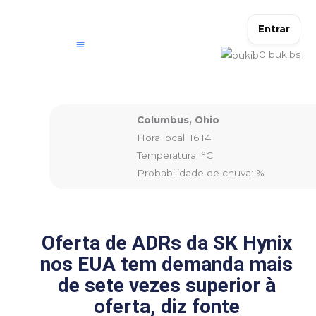
Ir
para
Entrar
o
0
bukibs
conteúdo
Columbus, Ohio
Hora local: 16:14
Temperatura: °C
Probabilidade de chuva: %
Oferta de ADRs da SK Hynix
nos EUA tem demanda mais
de sete vezes superior à
oferta, diz fonte