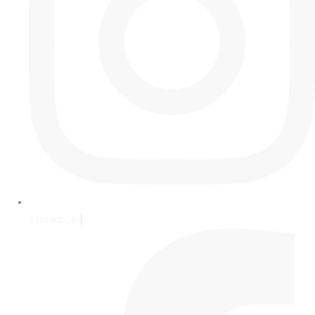
@bukib_br