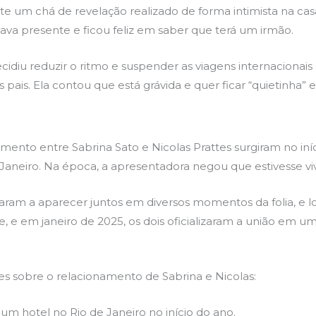
te um chá de revelação realizado de forma intimista na cas
ava presente e ficou feliz em saber que terá um irmão.
diu reduzir o ritmo e suspender as viagens internacionais 
pais. Ela contou que está grávida e quer ficar “quietinha” 
ento entre Sabrina Sato e Nicolas Prattes surgiram no iní
e Janeiro. Na época, a apresentadora negou que estivesse 
taram a aparecer juntos em diversos momentos da folia, e l
 e em janeiro de 2025, os dois oficializaram a união em u
es sobre o relacionamento de Sabrina e Nicolas:
 um hotel no Rio de Janeiro no início do ano.